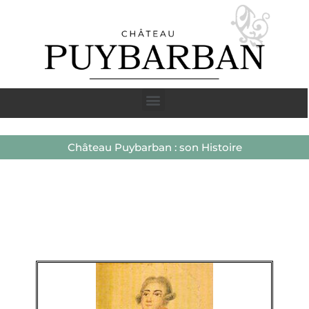
Château Puybarban : son Histoire